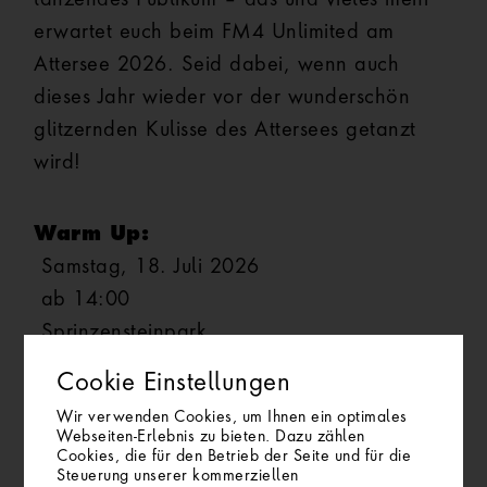
erwartet euch beim FM4 Unlimited am
Attersee 2026. Seid dabei, wenn auch
dieses Jahr wieder vor der wunderschön
glitzernden Kulisse des Attersees getanzt
wird!
Warm Up:
Samstag, 18. Juli 2026
ab 14:00
Sprinzensteinpark
Cookie Einstellungen
Mainevent:
Wir verwenden Cookies, um Ihnen ein optimales
Samstag, 18. Juli 2026
Webseiten-Erlebnis zu bieten. Dazu zählen
Cookies, die für den Betrieb der Seite und für die
ab 18:00
Steuerung unserer kommerziellen