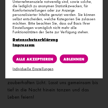
Unternehmensziele notwendig sind, sowie solche,
Strandbadparkplatz Attersee
die lediglich zu anonymen Statistikzwecken, für
Komforteinstellungen oder zur Anzeige
personalisierter Inhalte genutzt werden. Sie können
Am Samstagnachmittag sorgt die
FM4
selbst entscheiden, welche Kategorien Sie zulassen
möchten. Bitte beachten Sie, dass auf Basis Ihrer
Boombox
– wie gewohnt – für den
Einstellungen womöglich nicht mehr alle
perfekten Soundtrack zum Entspannen und
Funktionalitäten der Seite zur Verfügung stehen.
Baden. Mit einem erfrischenden Drink in der
Datenschutzerklärung
Impressum
Hand könnt ihr euch im
Sprinzensteinpark
ideal auf den Abend einstimmen. Wenn die
ALLE AKZEPTIEREN
ABLEHNEN
Sonne am Horizont verschwindet
, erstrahlt
das
Festivalgelände am
Individuelle Einstellungen
Strandbadparkplatz Attersee
in einem
zauberhaften Licht. Lasst uns gemeinsam bis
tief in die Nacht hinein tanzen und das
Leben feiern!