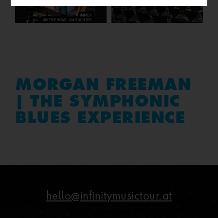
MORGAN FREEMAN
| THE SYMPHONIC
BLUES EXPERIENCE
hello@infinitymusictour.at