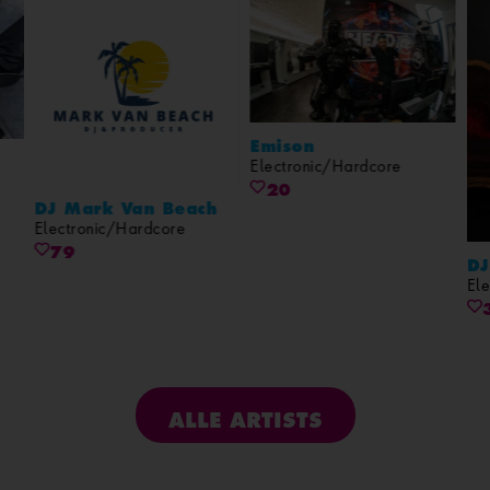
Emison
Electronic/Hardcore
20
DJ Mark Van Beach
Electronic/Hardcore
79
DJ
El
ALLE ARTISTS