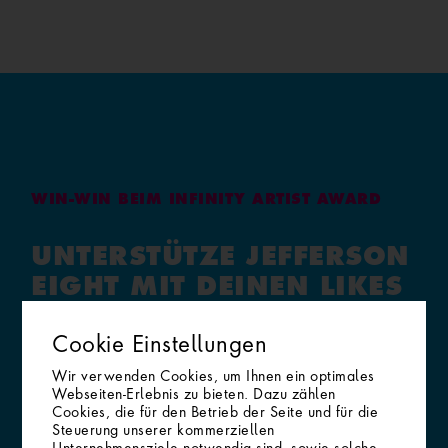
WIN-WIN BEIM INFINITY ARTIST AWARD
UNTERSTÜTZE JEFFERSON
EIGHT MIT DEINEN LIKES
UND LEVEL DICH ZUM
ROCKSTAR HOCH!
Cookie Einstellungen
Wir verwenden Cookies, um Ihnen ein optimales
Webseiten-Erlebnis zu bieten. Dazu zählen
Jetzt
Cookies, die für den Betrieb der Seite und für die
Liken
Steuerung unserer kommerziellen