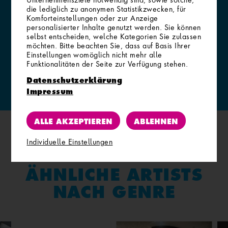
Unternehmensziele notwendig sind, sowie solche,
die lediglich zu anonymen Statistikzwecken, für
Komforteinstellungen oder zur Anzeige
personalisierter Inhalte genutzt werden. Sie können
REGISTRIEREN
selbst entscheiden, welche Kategorien Sie zulassen
möchten. Bitte beachten Sie, dass auf Basis Ihrer
So funktioniert´s
Einstellungen womöglich nicht mehr alle
Funktionalitäten der Seite zur Verfügung stehen.
Datenschutzerklärung
Impressum
ALLE AKZEPTIEREN
ABLEHNEN
Individuelle Einstellungen
ÄHNLICHE ARTISTS
NACH GENRE