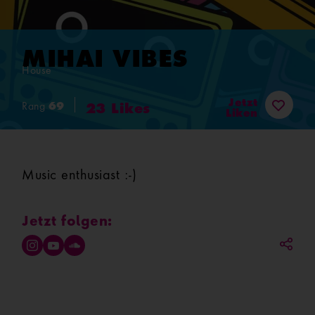
MIHAI VIBES
House
Jetzt
69
Rang
23
Likes
Liken
Music enthusiast :-)
Jetzt folgen: