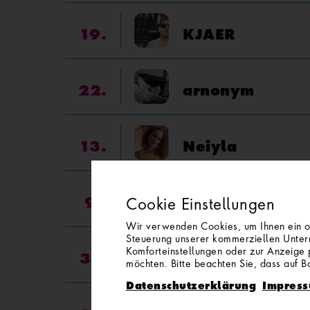
19.
KJAER
22.
arnonym
13.
Neiyla
9.
Cristina Kornfe
Cookie Einstellungen
Wir verwenden Cookies, um Ihnen ein opt
Steuerung unserer kommerziellen Untern
Komforteinstellungen oder zur Anzeige p
31.
Megan
möchten. Bitte beachten Sie, dass auf Ba
Datenschutzerklärung
Impres