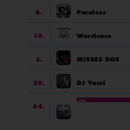
6.
Paraless
10.
Worstcase
3.
MISSES DOE
20.
DJ Yassi
NEU
64.