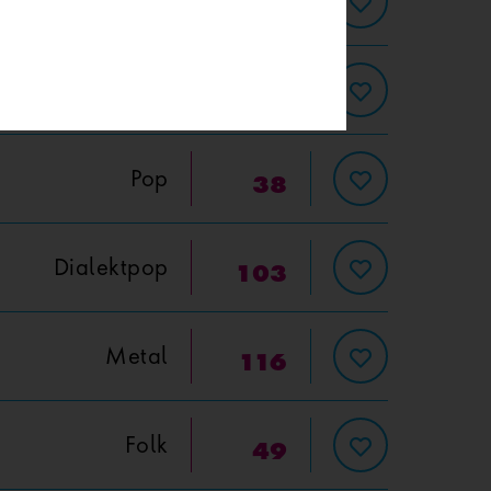
Deutschrap
190
Pop-Rock
55
Pop
38
Dialektpop
103
Metal
116
Folk
49