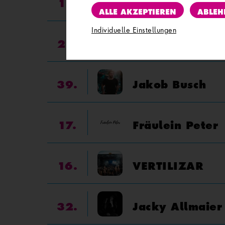
11.
Majuu
ALLE AKZEPTIEREN
ABLEH
Individuelle Einstellungen
27.
Schwanara
39.
Jakob Busch
17.
Fräulein Peter
16.
VERTILIZAR
32.
Jacky Allmaier