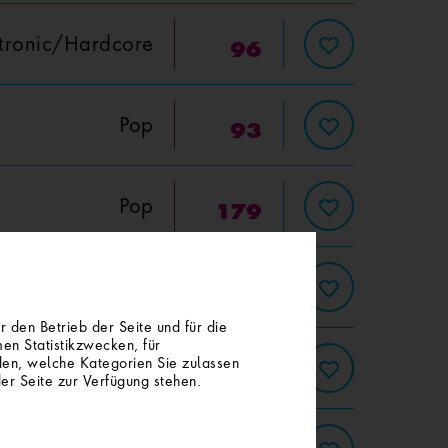
tronic/Hardcore
96
Pop
93
Pop
179
Pop
240
 den Betrieb der Seite und für die
en Statistikzwecken, für
iden, welche Kategorien Sie zulassen
Pop-Rock
50
der Seite zur Verfügung stehen.