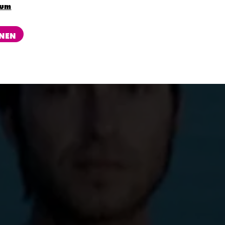
sum
NEN